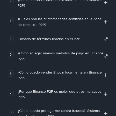
2
P2P?
¿Cuáles son las criptomonedas admitidas en la Zona
3
de comercio P2P?
Glosario de términos usados en el P2P
4
¿Cómo agregar nuevos métodos de pago en Binance
5
P2P?
¿Cómo puedo vender Bitcoin localmente en Binance
6
P2P?
¿Por qué Binance P2P es mejor que otros mercados
7
P2P?
¿Cómo puedo protegerme contra fraudes? ¡Sistema
8