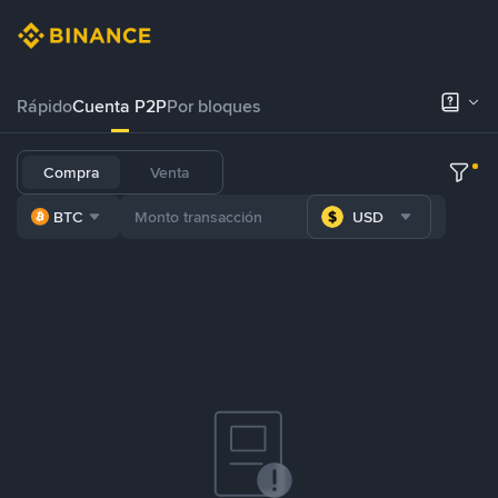
Rápido
Cuenta P2P
Por bloques
Compra
Venta
BTC
USD