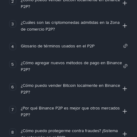
2
P2P?
¿Cuáles son las criptomonedas admitidas en la Zona
3
de comercio P2P?
Glosario de términos usados en el P2P
4
¿Cómo agregar nuevos métodos de pago en Binance
5
P2P?
¿Cómo puedo vender Bitcoin localmente en Binance
6
P2P?
¿Por qué Binance P2P es mejor que otros mercados
7
P2P?
¿Cómo puedo protegerme contra fraudes? ¡Sistema
8