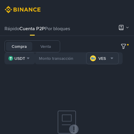
Rápido
Cuenta P2P
Por bloques
Compra
Venta
USDT
VES