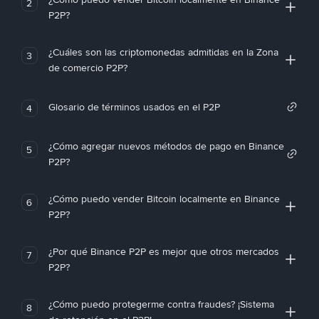
2
P2P?
¿Cuáles son las criptomonedas admitidas en la Zona
3
de comercio P2P?
Glosario de términos usados en el P2P
4
¿Cómo agregar nuevos métodos de pago en Binance
5
P2P?
¿Cómo puedo vender Bitcoin localmente en Binance
6
P2P?
¿Por qué Binance P2P es mejor que otros mercados
7
P2P?
¿Cómo puedo protegerme contra fraudes? ¡Sistema
8