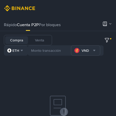
Rápido
Cuenta P2P
Por bloques
Compra
Venta
ETH
VND