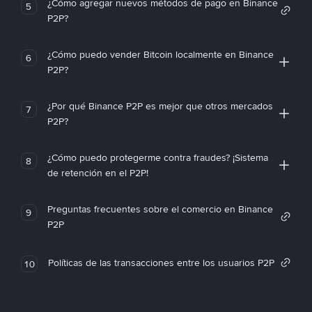
¿Cómo agregar nuevos métodos de pago en Binance
5
P2P?
¿Cómo puedo vender Bitcoin localmente en Binance
6
P2P?
¿Por qué Binance P2P es mejor que otros mercados
7
P2P?
¿Cómo puedo protegerme contra fraudes? ¡Sistema
8
de retención en el P2P!
Preguntas frecuentes sobre el comercio en Binance
9
P2P
Políticas de las transacciones entre los usuarios P2P
10