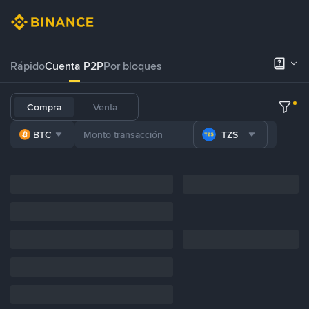
Rápido
Cuenta P2P
Por bloques
Compra
Venta
BTC
TZS