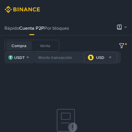
Rápido
Cuenta P2P
Por bloques
Compra
Venta
USDT
USD