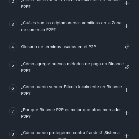
2
P2P?
¿Cuáles son las criptomonedas admitidas en la Zona
3
de comercio P2P?
Glosario de términos usados en el P2P
4
¿Cómo agregar nuevos métodos de pago en Binance
5
P2P?
¿Cómo puedo vender Bitcoin localmente en Binance
6
P2P?
¿Por qué Binance P2P es mejor que otros mercados
7
P2P?
¿Cómo puedo protegerme contra fraudes? ¡Sistema
8