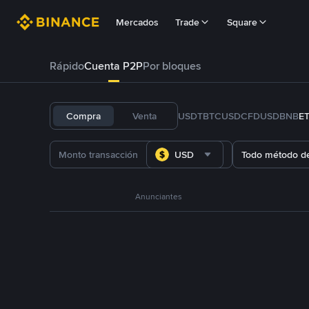
Mercados
Trade
Square
Rápido
Cuenta P2P
Por bloques
Compra
Venta
USDT
BTC
USDC
FDUSD
BNB
E
USD
Todo método d
Anunciantes