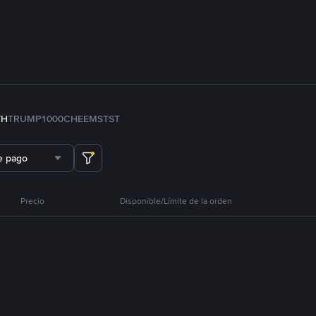
TH
TRUMP
1000CHEEMS
TST
e pago
Precio
Disponible/Límite de la orden