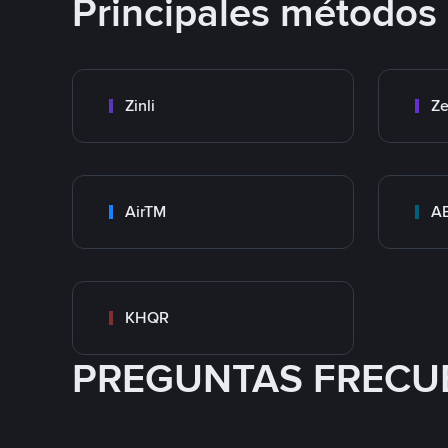
Principales métodos
Zinli
Ze
AirTM
A
KHQR
PREGUNTAS FRECU