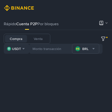
Rápido
Cuenta P2P
Por bloques
Compra
Venta
USDT
BRL