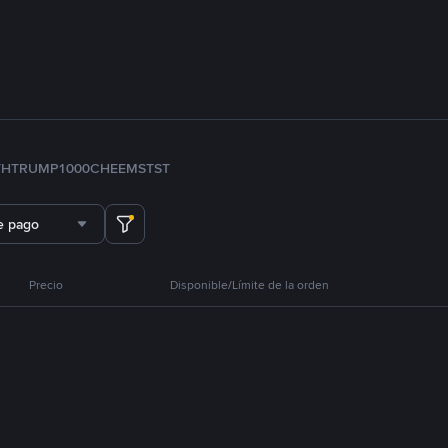
TH
TRUMP
1000CHEEMS
TST
e pago
Precio
Disponible/Límite de la orden