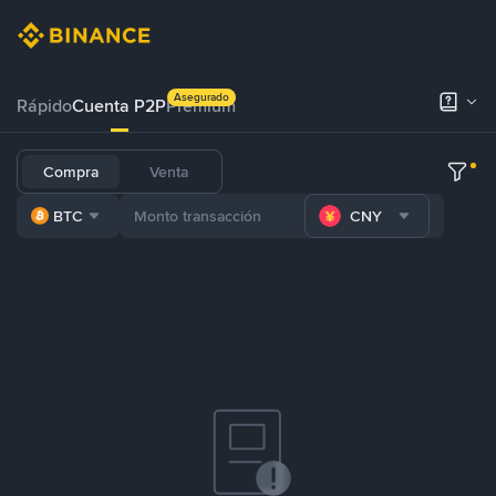
Asegurado
Rápido
Cuenta P2P
Prémium
Compra
Venta
BTC
CNY