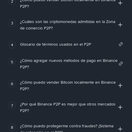
2
P2P?
¿Cuáles son las criptomonedas admitidas en la Zona
3
de comercio P2P?
Glosario de términos usados en el P2P
4
¿Cómo agregar nuevos métodos de pago en Binance
5
P2P?
¿Cómo puedo vender Bitcoin localmente en Binance
6
P2P?
¿Por qué Binance P2P es mejor que otros mercados
7
P2P?
¿Cómo puedo protegerme contra fraudes? ¡Sistema
8