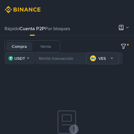
Rápido
Cuenta P2P
Por bloques
Compra
Venta
USDT
VES