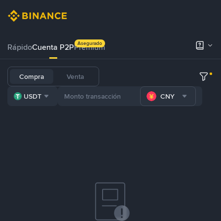
Asegurado
Rápido
Cuenta P2P
Prémium
Compra
Venta
USDT
CNY