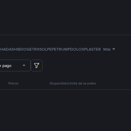
TH
ADA
SHIB
DOGE
TRX
SOL
PEPE
TRUMP
DOLO
XPL
ASTER
Más
e pago
Precio
Disponible/Límite de la orden