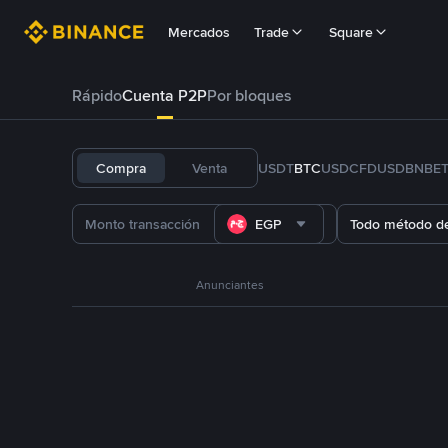
Mercados
Trade
Square
Rápido
Cuenta P2P
Por bloques
Compra
Venta
USDT
BTC
USDC
FDUSD
BNB
E
EGP
Todo método d
Anunciantes