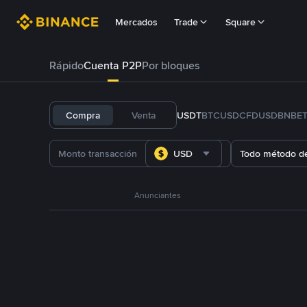
Mercados
Trade
Square
Rápido
Cuenta P2P
Por bloques
Compra
Venta
USDT
BTC
USDC
FDUSD
BNB
E
USD
Todo método d
Anunciantes