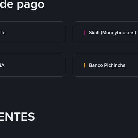
 de pago
lle
Skrill (Moneybookers)
BA
Banco Pichincha
ENTES