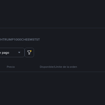
TH
TRUMP
1000CHEEMS
TST
e pago
Precio
Disponible/Límite de la orden