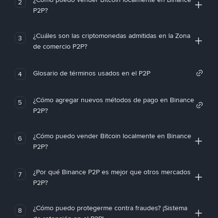
2
P2P?
¿Cuáles son las criptomonedas admitidas en la Zona
3
de comercio P2P?
Glosario de términos usados en el P2P
4
¿Cómo agregar nuevos métodos de pago en Binance
5
P2P?
¿Cómo puedo vender Bitcoin localmente en Binance
6
P2P?
¿Por qué Binance P2P es mejor que otros mercados
7
P2P?
¿Cómo puedo protegerme contra fraudes? ¡Sistema
8