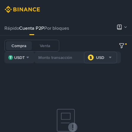
Rápido
Cuenta P2P
Por bloques
Compra
Venta
USDT
USD