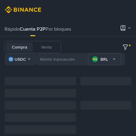
Rápido
Cuenta P2P
Por bloques
Compra
Venta
USDC
BRL