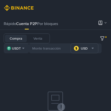
Rápido
Cuenta P2P
Por bloques
Compra
Venta
USDT
USD