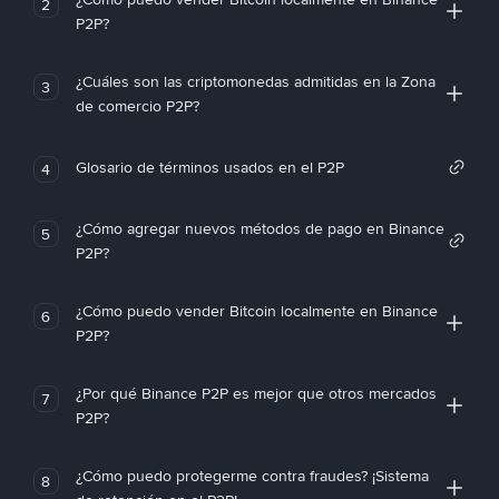
2
P2P?
¿Cuáles son las criptomonedas admitidas en la Zona
3
de comercio P2P?
Glosario de términos usados en el P2P
4
¿Cómo agregar nuevos métodos de pago en Binance
5
P2P?
¿Cómo puedo vender Bitcoin localmente en Binance
6
P2P?
¿Por qué Binance P2P es mejor que otros mercados
7
P2P?
¿Cómo puedo protegerme contra fraudes? ¡Sistema
8