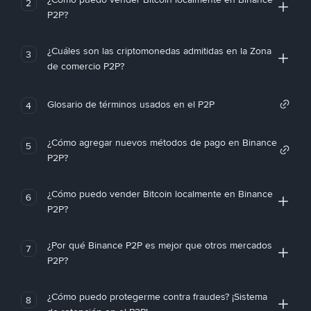
2
P2P?
¿Cuáles son las criptomonedas admitidas en la Zona
3
de comercio P2P?
Glosario de términos usados en el P2P
4
¿Cómo agregar nuevos métodos de pago en Binance
5
P2P?
¿Cómo puedo vender Bitcoin localmente en Binance
6
P2P?
¿Por qué Binance P2P es mejor que otros mercados
7
P2P?
¿Cómo puedo protegerme contra fraudes? ¡Sistema
8