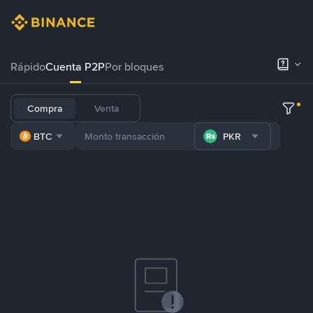
Rápido
Cuenta P2P
Por bloques
Compra
Venta
BTC
PKR