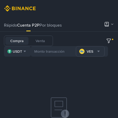
Rápido
Cuenta P2P
Por bloques
Compra
Venta
USDT
VES