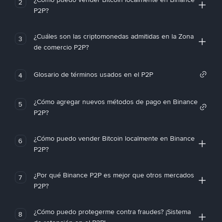
2
P2P?
¿Cuáles son las criptomonedas admitidas en la Zona
3
de comercio P2P?
Glosario de términos usados en el P2P
4
¿Cómo agregar nuevos métodos de pago en Binance
5
P2P?
¿Cómo puedo vender Bitcoin localmente en Binance
6
P2P?
¿Por qué Binance P2P es mejor que otros mercados
7
P2P?
¿Cómo puedo protegerme contra fraudes? ¡Sistema
8