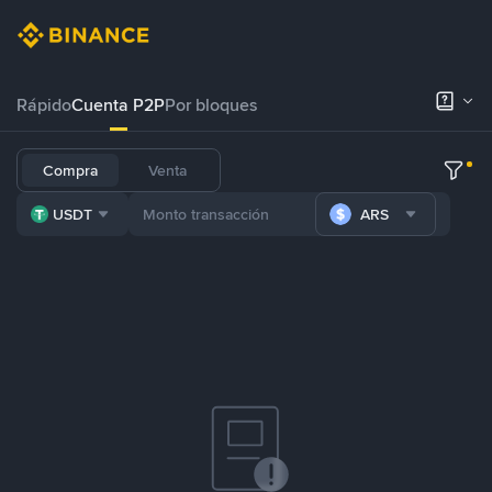
Rápido
Cuenta P2P
Por bloques
Compra
Venta
USDT
ARS