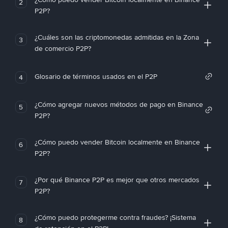
2
P2P?
¿Cuáles son las criptomonedas admitidas en la Zona
3
de comercio P2P?
Glosario de términos usados en el P2P
4
¿Cómo agregar nuevos métodos de pago en Binance
5
P2P?
¿Cómo puedo vender Bitcoin localmente en Binance
6
P2P?
¿Por qué Binance P2P es mejor que otros mercados
7
P2P?
¿Cómo puedo protegerme contra fraudes? ¡Sistema
8