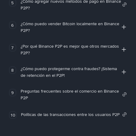
¿Cómo agregar nuevos métodos de pago en Binance
5
P2P?
¿Cómo puedo vender Bitcoin localmente en Binance
6
P2P?
¿Por qué Binance P2P es mejor que otros mercados
7
P2P?
¿Cómo puedo protegerme contra fraudes? ¡Sistema
8
de retención en el P2P!
Preguntas frecuentes sobre el comercio en Binance
9
P2P
Políticas de las transacciones entre los usuarios P2P
10