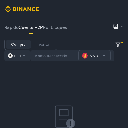
Rápido
Cuenta P2P
Por bloques
Compra
Venta
ETH
VND