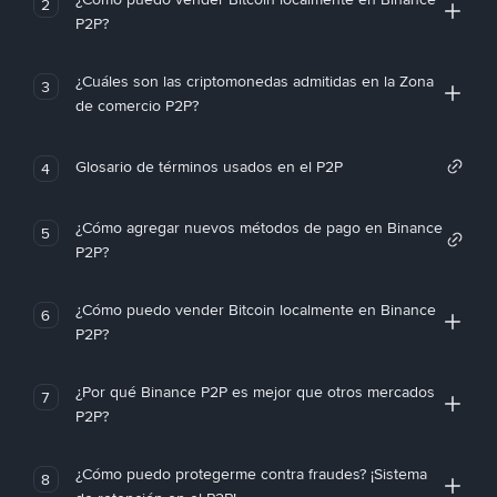
2
P2P?
¿Cuáles son las criptomonedas admitidas en la Zona
3
de comercio P2P?
Glosario de términos usados en el P2P
4
¿Cómo agregar nuevos métodos de pago en Binance
5
P2P?
¿Cómo puedo vender Bitcoin localmente en Binance
6
P2P?
¿Por qué Binance P2P es mejor que otros mercados
7
P2P?
¿Cómo puedo protegerme contra fraudes? ¡Sistema
8