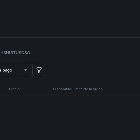
TH
SHIB
TUSD
SOL
e pago
Precio
Disponible/Límite de la orden