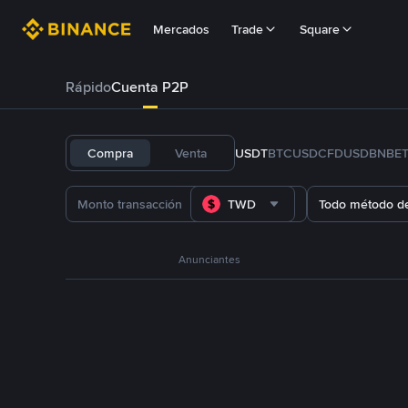
Mercados
Trade
Square
Rápido
Cuenta P2P
Compra
Venta
USDT
BTC
USDC
FDUSD
BNB
E
TWD
Todo método d
Anunciantes