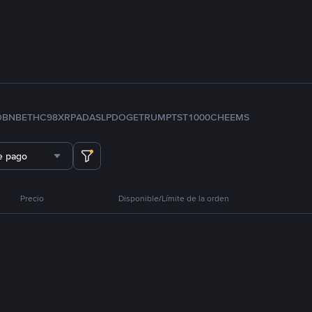
D
BNB
ETH
C98
XRP
ADA
SLP
DOGE
TRUMP
TST
1000CHEEMS
e pago
Precio
Disponible/Límite de la orden