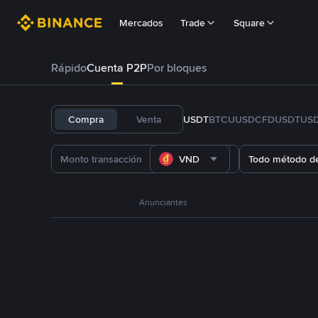
Mercados
Trade
Square
Rápido
Cuenta P2P
Por bloques
Compra
Venta
USDT
BTC
U
USDC
FDUSD
TUS
VND
Todo método d
Anunciantes