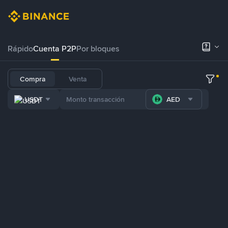
Rápido
Cuenta P2P
Por bloques
Compra
Venta
USDT
AED