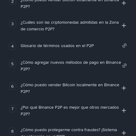
2
P2P?
¿Cuáles son las criptomonedas admitidas en la Zona
3
de comercio P2P?
Glosario de términos usados en el P2P
4
¿Cómo agregar nuevos métodos de pago en Binance
5
P2P?
¿Cómo puedo vender Bitcoin localmente en Binance
6
P2P?
¿Por qué Binance P2P es mejor que otros mercados
7
P2P?
¿Cómo puedo protegerme contra fraudes? ¡Sistema
8