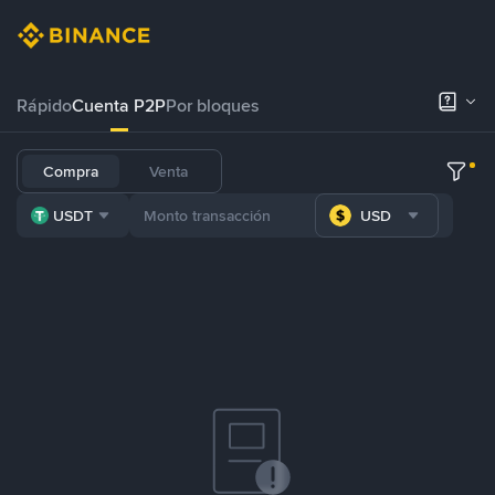
Rápido
Cuenta P2P
Por bloques
Compra
Venta
USDT
USD