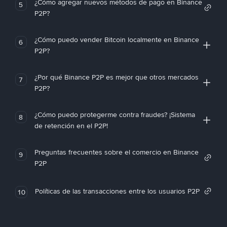
¿Cómo agregar nuevos métodos de pago en Binance
5
P2P?
¿Cómo puedo vender Bitcoin localmente en Binance
6
P2P?
¿Por qué Binance P2P es mejor que otros mercados
7
P2P?
¿Cómo puedo protegerme contra fraudes? ¡Sistema
8
de retención en el P2P!
Preguntas frecuentes sobre el comercio en Binance
9
P2P
Políticas de las transacciones entre los usuarios P2P
10