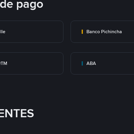
 de pago
lle
Banco Pichincha
rTM
ABA
ENTES