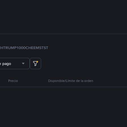
TH
TRUMP
1000CHEEMS
TST
e pago
Precio
Disponible/Límite de la orden