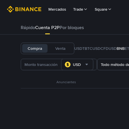
Mercados
Trade
Square
Rápido
Cuenta P2P
Por bloques
Compra
Venta
USDT
BTC
USDC
FDUSD
BNB
E
USD
Todo método d
Anunciantes