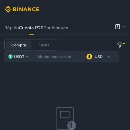
Rápido
Cuenta P2P
Por bloques
Compra
Venta
USDT
USD