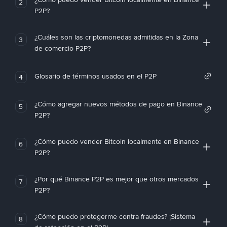
2
P2P?
¿Cuáles son las criptomonedas admitidas en la Zona
3
de comercio P2P?
Glosario de términos usados en el P2P
4
¿Cómo agregar nuevos métodos de pago en Binance
5
P2P?
¿Cómo puedo vender Bitcoin localmente en Binance
6
P2P?
¿Por qué Binance P2P es mejor que otros mercados
7
P2P?
¿Cómo puedo protegerme contra fraudes? ¡Sistema
8