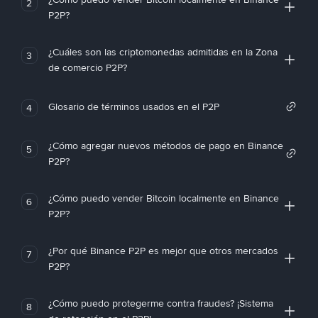
2
P2P?
¿Cuáles son las criptomonedas admitidas en la Zona
3
de comercio P2P?
Glosario de términos usados en el P2P
4
¿Cómo agregar nuevos métodos de pago en Binance
5
P2P?
¿Cómo puedo vender Bitcoin localmente en Binance
6
P2P?
¿Por qué Binance P2P es mejor que otros mercados
7
P2P?
¿Cómo puedo protegerme contra fraudes? ¡Sistema
8