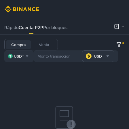
Rápido
Cuenta P2P
Por bloques
Compra
Venta
USDT
USD