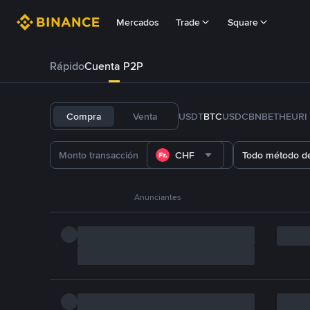
Mercados
Trade
Square
Rápido
Cuenta P2P
Compra
Venta
USDT
BTC
USDC
BNB
ETH
EURI
CHF
Todo método d
Anunciantes