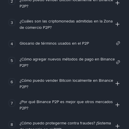
2
P2P?
¿Cuáles son las criptomonedas admitidas en la Zona
3
de comercio P2P?
Glosario de términos usados en el P2P
4
¿Cómo agregar nuevos métodos de pago en Binance
5
P2P?
¿Cómo puedo vender Bitcoin localmente en Binance
6
P2P?
¿Por qué Binance P2P es mejor que otros mercados
7
P2P?
¿Cómo puedo protegerme contra fraudes? ¡Sistema
8