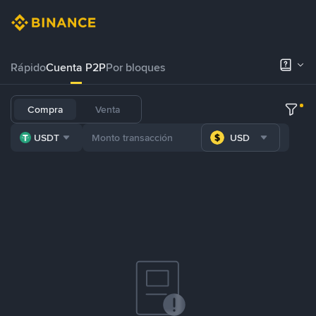
Rápido
Cuenta P2P
Por bloques
Compra
Venta
USDT
USD