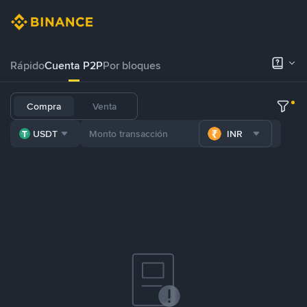
Rápido
Cuenta P2P
Por bloques
Compra
Venta
USDT
INR