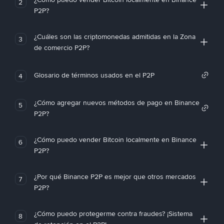
2
P2P?
¿Cuáles son las criptomonedas admitidas en la Zona
3
de comercio P2P?
Glosario de términos usados en el P2P
4
¿Cómo agregar nuevos métodos de pago en Binance
5
P2P?
¿Cómo puedo vender Bitcoin localmente en Binance
6
P2P?
¿Por qué Binance P2P es mejor que otros mercados
7
P2P?
¿Cómo puedo protegerme contra fraudes? ¡Sistema
8