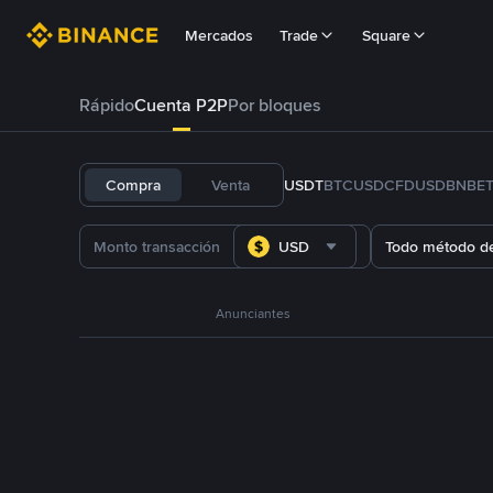
Mercados
Trade
Square
Rápido
Cuenta P2P
Por bloques
Compra
Venta
USDT
BTC
USDC
FDUSD
BNB
E
USD
Todo método d
Anunciantes