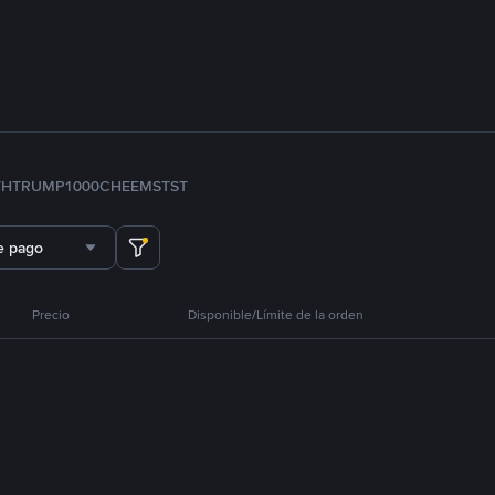
TH
TRUMP
1000CHEEMS
TST
e pago
Precio
Disponible/Límite de la orden