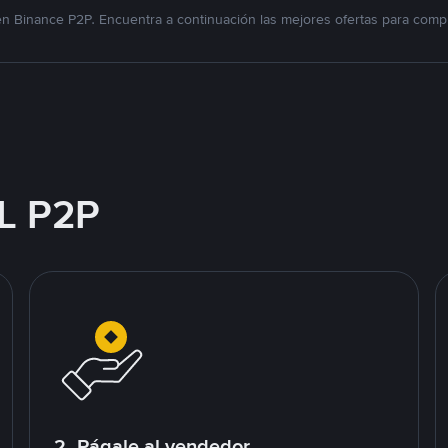
n Binance P2P. Encuentra a continuación las mejores ofertas para compr
L P2P
2. Págale al vendedor