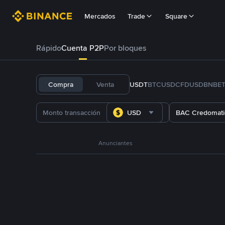
Mercados
Trade
Square
Rápido
Cuenta P2P
Por bloques
Compra
Venta
USDT
BTC
USDC
FDUSD
BNB
E
USD
BAC Credomati
Anunciantes