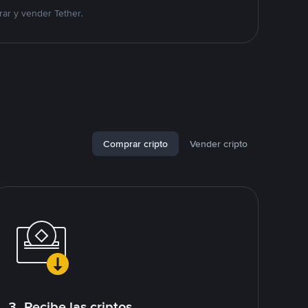
ar y vender Tether.
Comprar cripto
Vender cripto
3. Recibe las criptos