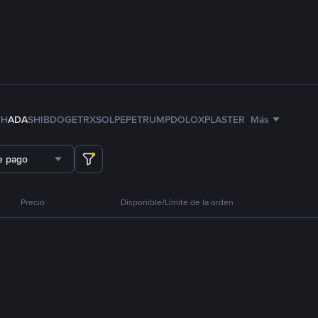
TH
ADA
SHIB
DOGE
TRX
SOL
PEPE
TRUMP
DOLO
XPL
ASTER
Más
e pago
Precio
Disponible/Límite de la orden