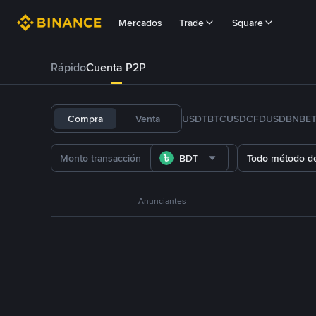
Mercados
Trade
Square
Rápido
Cuenta P2P
Compra
Venta
USDT
BTC
USDC
FDUSD
BNB
E
BDT
Todo método d
Anunciantes