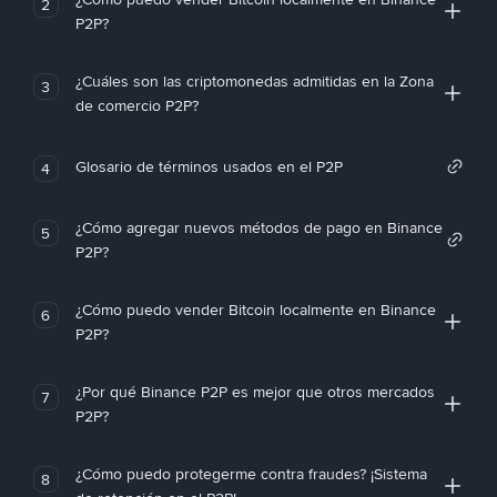
2
P2P?
¿Cuáles son las criptomonedas admitidas en la Zona
3
de comercio P2P?
Glosario de términos usados en el P2P
4
¿Cómo agregar nuevos métodos de pago en Binance
5
P2P?
¿Cómo puedo vender Bitcoin localmente en Binance
6
P2P?
¿Por qué Binance P2P es mejor que otros mercados
7
P2P?
¿Cómo puedo protegerme contra fraudes? ¡Sistema
8