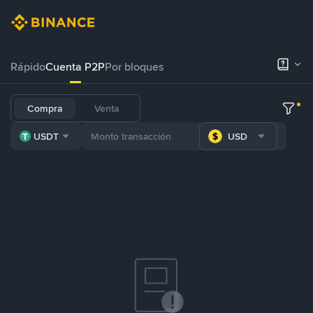
Rápido
Cuenta P2P
Por bloques
Compra
Venta
USDT
USD