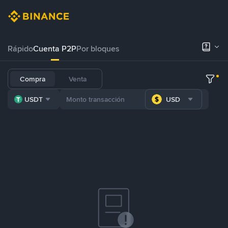
Rápido
Cuenta P2P
Por bloques
Compra
Venta
USDT
USD