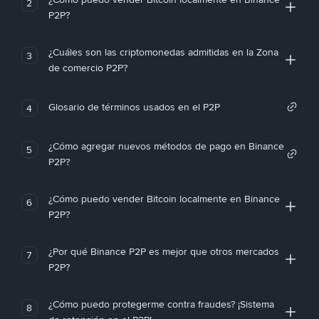
2
P2P?
¿Cuáles son las criptomonedas admitidas en la Zona
3
de comercio P2P?
Glosario de términos usados en el P2P
4
¿Cómo agregar nuevos métodos de pago en Binance
5
P2P?
¿Cómo puedo vender Bitcoin localmente en Binance
6
P2P?
¿Por qué Binance P2P es mejor que otros mercados
7
P2P?
¿Cómo puedo protegerme contra fraudes? ¡Sistema
8