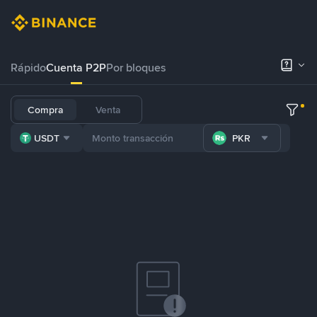
Rápido
Cuenta P2P
Por bloques
Compra
Venta
USDT
PKR