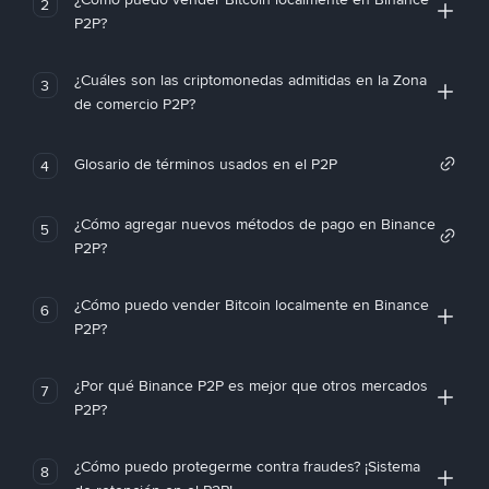
2
P2P?
¿Cuáles son las criptomonedas admitidas en la Zona
3
de comercio P2P?
Glosario de términos usados en el P2P
4
¿Cómo agregar nuevos métodos de pago en Binance
5
P2P?
¿Cómo puedo vender Bitcoin localmente en Binance
6
P2P?
¿Por qué Binance P2P es mejor que otros mercados
7
P2P?
¿Cómo puedo protegerme contra fraudes? ¡Sistema
8