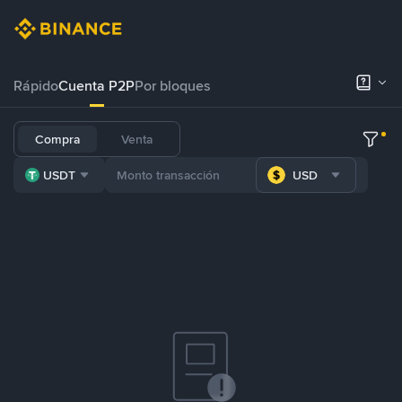
Rápido
Cuenta P2P
Por bloques
Compra
Venta
USDT
USD