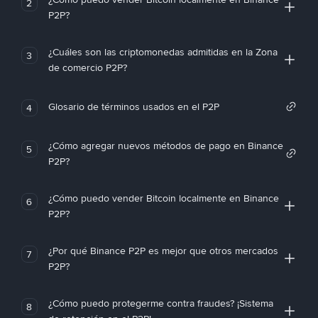
2
P2P?
¿Cuáles son las criptomonedas admitidas en la Zona
3
de comercio P2P?
Glosario de términos usados en el P2P
4
¿Cómo agregar nuevos métodos de pago en Binance
5
P2P?
¿Cómo puedo vender Bitcoin localmente en Binance
6
P2P?
¿Por qué Binance P2P es mejor que otros mercados
7
P2P?
¿Cómo puedo protegerme contra fraudes? ¡Sistema
8