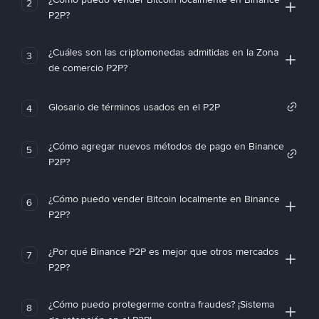
2
P2P?
¿Cuáles son las criptomonedas admitidas en la Zona
3
de comercio P2P?
Glosario de términos usados en el P2P
4
¿Cómo agregar nuevos métodos de pago en Binance
5
P2P?
¿Cómo puedo vender Bitcoin localmente en Binance
6
P2P?
¿Por qué Binance P2P es mejor que otros mercados
7
P2P?
¿Cómo puedo protegerme contra fraudes? ¡Sistema
8