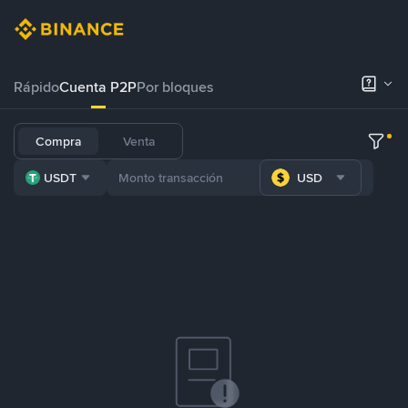
Rápido
Cuenta P2P
Por bloques
Compra
Venta
USDT
USD