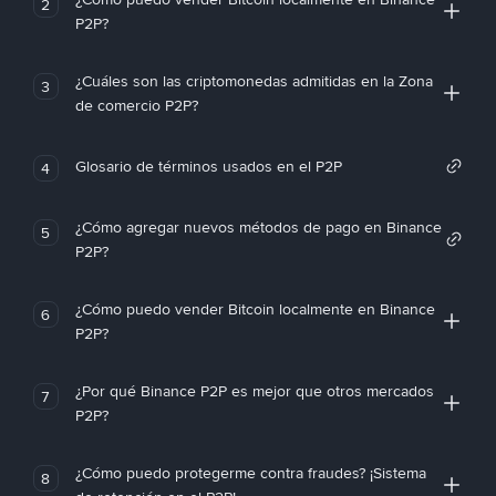
2
P2P?
¿Cuáles son las criptomonedas admitidas en la Zona
3
de comercio P2P?
Glosario de términos usados en el P2P
4
¿Cómo agregar nuevos métodos de pago en Binance
5
P2P?
¿Cómo puedo vender Bitcoin localmente en Binance
6
P2P?
¿Por qué Binance P2P es mejor que otros mercados
7
P2P?
¿Cómo puedo protegerme contra fraudes? ¡Sistema
8