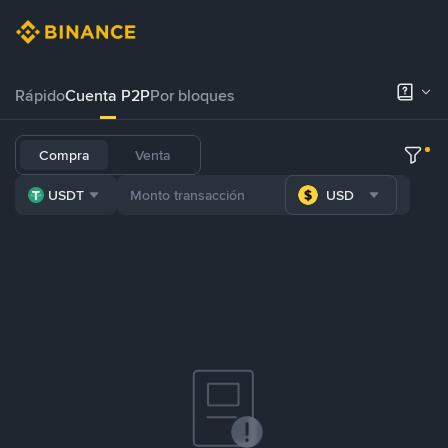
Rápido
Cuenta P2P
Por bloques
Compra
Venta
USDT
USD