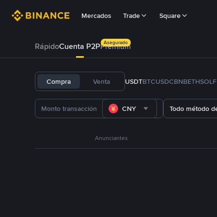
Mercados
Trade
Square
Asegurado
Rápido
Cuenta P2P
Prémium
Compra
Venta
USDT
BTC
USDC
BNB
ETH
SOL
CNY
Todo método d
Anunciantes