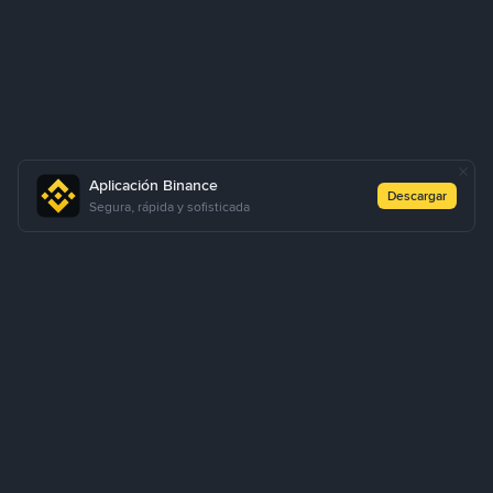
Aplicación Binance
Descargar
Segura, rápida y sofisticada
Cómo comprar USDT a través de P2P Rápido
Comprar USDT
Vender USDT