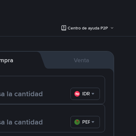
Centro de ayuda P2P
mpra
Venta
IDR
PEPE