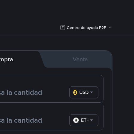
Centro de ayuda P2P
mpra
Venta
USD
ETH