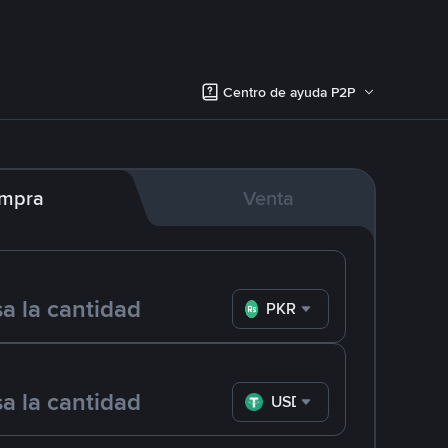
Centro de ayuda P2P
mpra
Venta
PKR
USDT