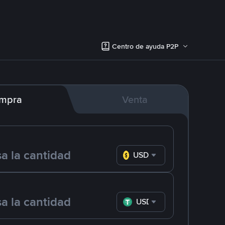
Centro de ayuda P2P
mpra
Venta
USD
USDT