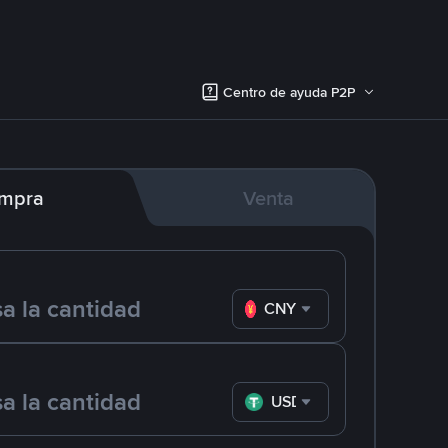
Centro de ayuda P2P
mpra
Venta
CNY
USDT