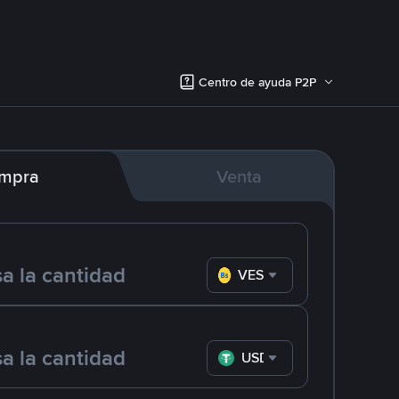
Centro de ayuda P2P
mpra
Venta
VES
USDT