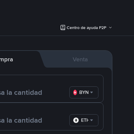
Centro de ayuda P2P
mpra
Venta
BYN
ETH